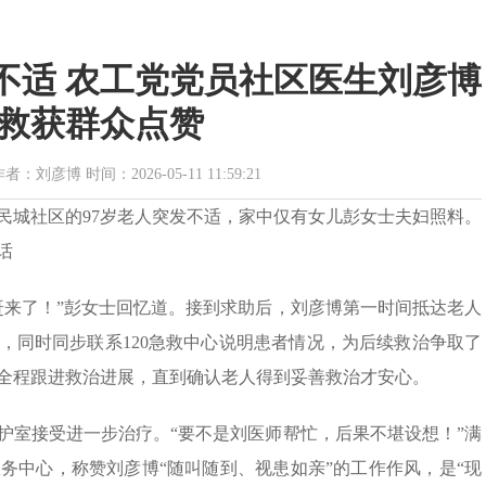
突发不适 农工党党员社区医生刘彦博
救获群众点赞
彦博 时间：2026-05-11 11:59:21
富民城社区的97岁老人突发不适，家中仅有女儿彭女士夫妇照料。
话
赶来了！”彭女士回忆道。接到求助后，刘彦博第一时间抵达老人
，同时同步联系120急救中心说明患者情况，为后续救治争取了
全程跟进救治进展，直到确认老人得到妥善救治才安心。
护室接受进一步治疗。“要不是刘医师帮忙，后果不堪设想！”满
务中心，称赞刘彦博“随叫随到、视患如亲”的工作作风，是“现