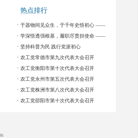
（扩大）会议
热点排行
于器物间见众生，于千年史悟初心 ——
读《文物里的中国人》有感
学深悟透强根基，履职尽责担使命 ——
2026年农工党中央基层组织负责人培训班
坚持科普为民 践行党派初心
学习心得
农工党常德市第九次代表大会召开
农工党衡阳市第十次代表大会召开
农工党永州市第五次代表大会召开
农工党株洲市第八次代表大会召开
农工党邵阳市第十次代表大会召开
86