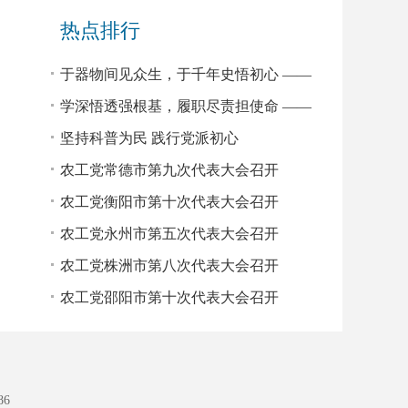
（扩大）会议
热点排行
于器物间见众生，于千年史悟初心 ——
读《文物里的中国人》有感
学深悟透强根基，履职尽责担使命 ——
2026年农工党中央基层组织负责人培训班
坚持科普为民 践行党派初心
学习心得
农工党常德市第九次代表大会召开
农工党衡阳市第十次代表大会召开
农工党永州市第五次代表大会召开
农工党株洲市第八次代表大会召开
农工党邵阳市第十次代表大会召开
86